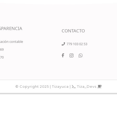
SPARENCIA
CONTACTO
ación contable
779 103 02 53
 69
 70
© Copyright 2025 | Tizayuca |
Tiza_Devs